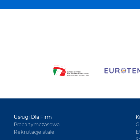
Usługi Dla Firm
K
Praca tymczasowa
G
Rekrutacje stałe
E
S