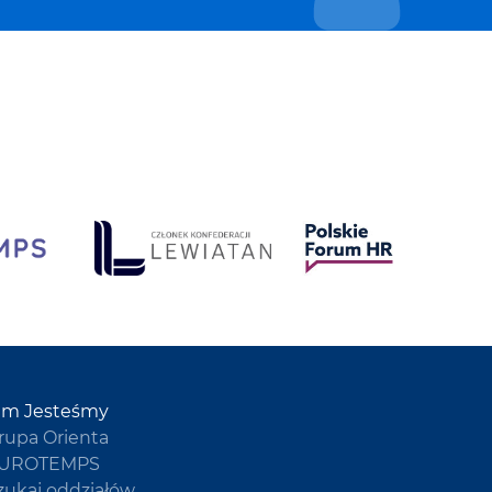
im Jesteśmy
rupa Orienta
UROTEMPS
zukaj oddziałów