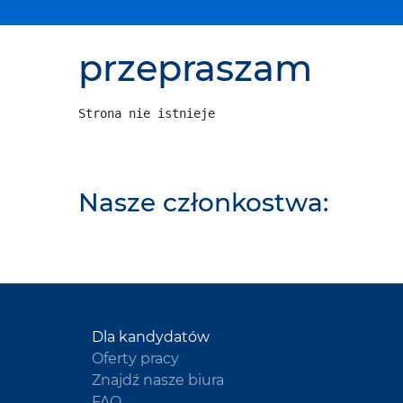
przepraszam
Nasze członkostwa:
Dla kandydatów
Oferty pracy
Znajdź nasze biura
FAQ