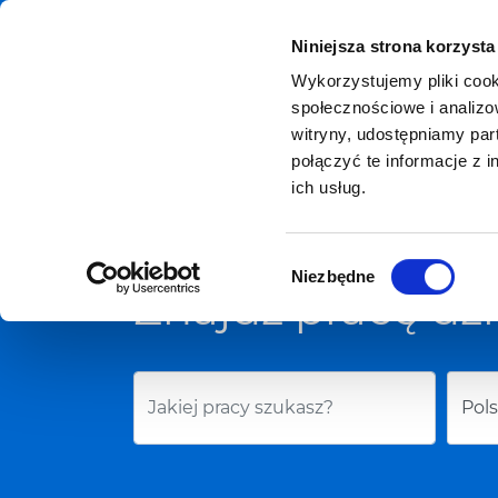
Niniejsza strona korzysta
Wykorzystujemy pliki cook
Dla kandydató
społecznościowe i analizo
witryny, udostępniamy pa
połączyć te informacje z 
ich usług.
Oferty pracy
Szukaj oddziałów
Wybór
Niezbędne
zgody
Znajdź pracę dzi