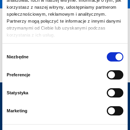
analizować ruch w naszej witrynie. Informacje o tym, jak
korzystasz z naszej witryny, udostępniamy partnerom
społecznościowym, reklamowym i analitycznym.
Oops, an error occurred! Code:
Partnerzy mogą połączyć te informacje z innymi danymi
20260808221315ae1233b4
otrzymanymi od Ciebie lub uzyskanymi podczas
Nasze członkostwa:
korzystania z ich usług.
Wybór
Niezbędne
zgody
Preferencje
Statystyka
Dla kandydatów
Marketing
Usługi dla firm