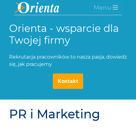
Menu
Orienta - wsparcie dla
Twojej firmy
Rekrutacja pracowników to nasza pasja, dowiedz
się, jak pracujemy
Kontakt
PR i Marketing