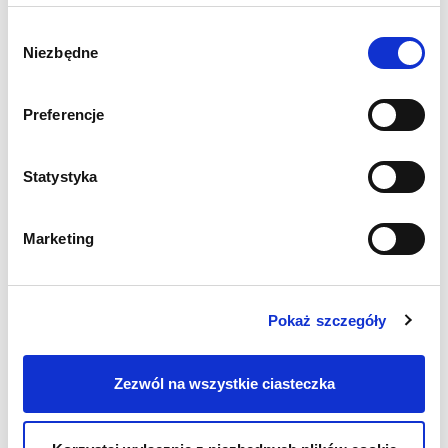
Administracja
Wybór
Niezbędne
zgody
Przemysł i produkcja
Preferencje
IT
Statystyka
Turystyka i gastronomia
Marketing
Healthcare & Wellness
Sprzedaż / Retail
Pokaż szczegóły
Office
Zezwól na wszystkie ciasteczka
Fashion&Luxury