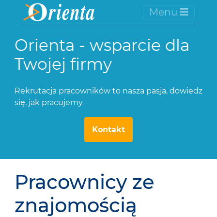
Menu
Orienta - wsparcie dla
Twojej firmy
Rekrutacja pracowników to nasza pasja, dowiedz
się, jak pracujemy
Kontakt
Pracownicy ze
znajomością