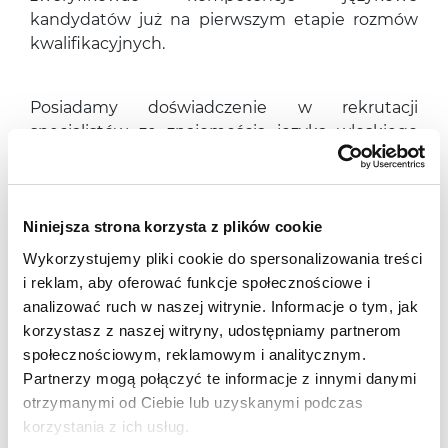
kandydatów już na pierwszym etapie rozmów
kwalifikacyjnych.
Posiadamy doświadczenie w rekrutacji
specjalistów ze znajomością języka włoskiego
m.in. w branży produkcyjnej,
finansowej/bankowej, logistycznej czy FMCG.
Niniejsza strona korzysta z plików cookie
Aby uzyskać więcej informacji na temat
Wykorzystujemy pliki cookie do spersonalizowania treści
rekrutacji pracowników ze znajomością języka
i reklam, aby oferować funkcje społecznościowe i
włoskiego, zapraszamy do kontaktu za pomocą
analizować ruch w naszej witrynie. Informacje o tym, jak
formularza,
dostępnego tutaj
.
korzystasz z naszej witryny, udostępniamy partnerom
Nasze specjalizacje
społecznościowym, reklamowym i analitycznym.
Partnerzy mogą połączyć te informacje z innymi danymi
otrzymanymi od Ciebie lub uzyskanymi podczas
PR i Marketing
korzystania z ich usług.